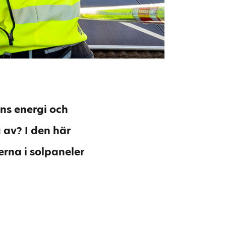
ens energi och
 av? I den här
rna i solpaneler