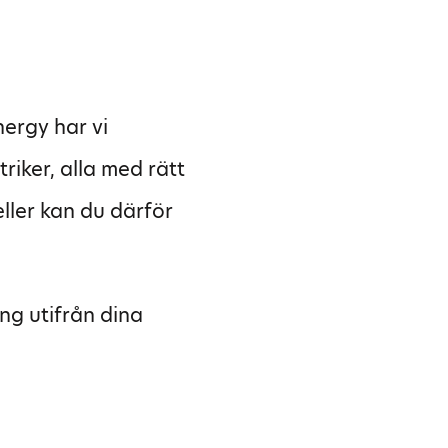
ergy har vi
riker, alla med rätt
eller kan du därför
ing utifrån dina