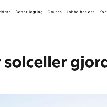
addare
Batterilagring
Om oss
Jobba hos oss
Kon
 solceller gjor