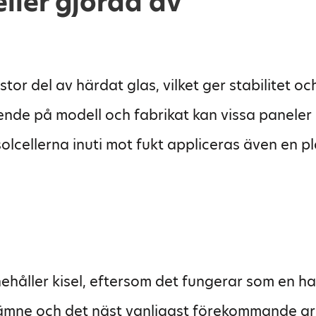
eller gjorda av
 stor del av härdat glas, vilket ger stabilitet 
ende på modell och fabrikat kan vissa paneler 
solcellerna inuti mot fukt appliceras även en p
nehåller kisel, eftersom det fungerar som en hal
dämne och det näst vanligast förekommande g