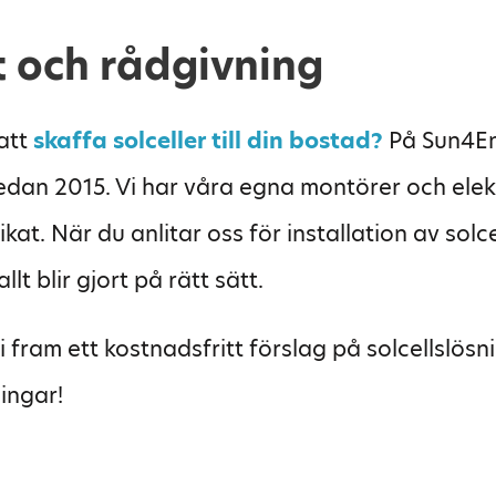
rt och rådgivning
 att
skaffa solceller till din bostad?
På Sun4En
 sedan 2015. Vi har våra egna montörer och elekt
kat. När du anlitar oss för installation av solc
llt blir gjort på rätt sätt.
i fram ett kostnadsfritt förslag på solcellslösn
ingar!