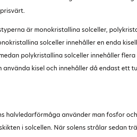
 prisvärt.
typerna är monokristallina solceller, polykrista
nokristallina solceller innehåller en enda kiselkr
edan polykristallina solceller innehåller flera k
n använda kisel och innehåller då endast ett t
lns halvledarförmåga använder man fosfor och 
 skikten i solcellen. När solens strålar sedan tr