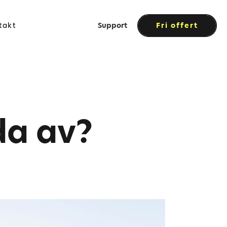
takt
Support
Fri offert
da av?