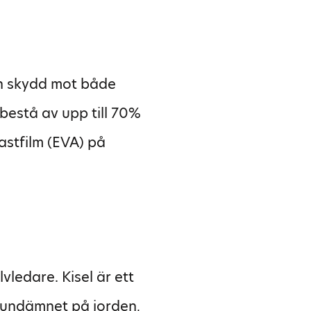
och skydd mot både
bestå av upp till 70%
lastfilm (EVA) på
vledare. Kisel är ett
rundämnet på jorden,