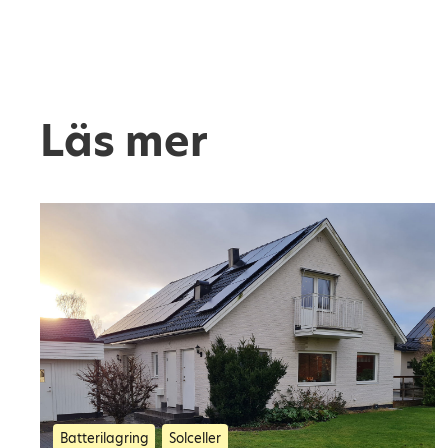
Läs mer
Batterilagring
Solceller