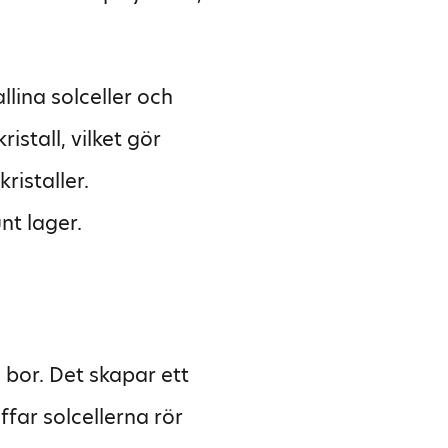
llina solceller och
istall, vilket gör
ristaller.
unt lager.
bor. Det skapar ett
äffar solcellerna rör