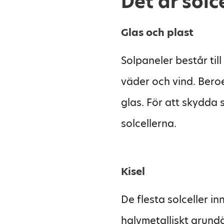
Det är solc
Glas och plast
Solpaneler består till
väder och vind. Bero
glas. För att skydda 
solcellerna.
Kisel
De flesta solceller in
halvmetalliskt grun