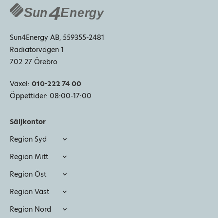
Sun4Energy AB, 559355-2481
Radiatorvägen 1
702 27 Örebro
Växel:
010-222 74 00
Öppettider: 08:00-17:00
Säljkontor
Region Syd
expand_more
Region Mitt
expand_more
Region Öst
expand_more
Region Väst
expand_more
Region Nord
expand_more