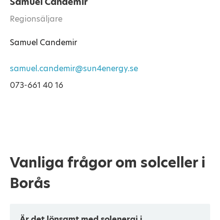
Samuel Candemir
Regionsäljare
Samuel Candemir
samuel.candemir@sun4energy.se
073-661 40 16
Vanliga frågor om solceller i
Borås
Är det lönsamt med solenergi i