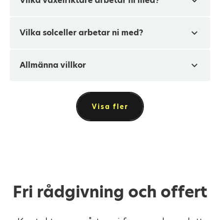
expand_more
Vilka växelriktare arbetar ni med?
expand_more
Vilka solceller arbetar ni med?
expand_more
Allmänna villkor
Visa fler
Fri rådgivning och offert