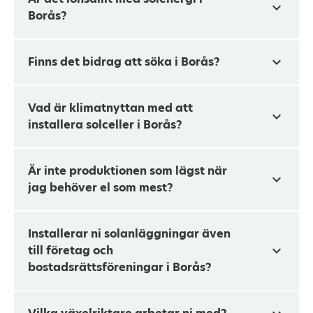
expand_more
Borås?
expand_more
Finns det bidrag att söka i Borås?
Vad är klimatnyttan med att
expand_more
installera solceller i Borås?
Är inte produktionen som lägst när
expand_more
jag behöver el som mest?
Installerar ni solanläggningar även
expand_more
till företag och
bostadsrättsföreningar i Borås?